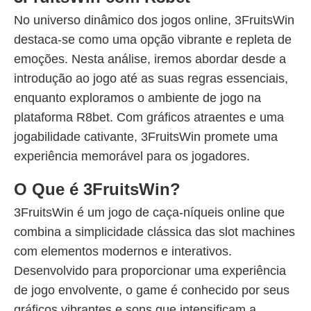
No universo dinâmico dos jogos online, 3FruitsWin
destaca-se como uma opção vibrante e repleta de
emoções. Nesta análise, iremos abordar desde a
introdução ao jogo até as suas regras essenciais,
enquanto exploramos o ambiente de jogo na
plataforma R8bet. Com gráficos atraentes e uma
jogabilidade cativante, 3FruitsWin promete uma
experiência memorável para os jogadores.
O Que é 3FruitsWin?
3FruitsWin é um jogo de caça-níqueis online que
combina a simplicidade clássica das slot machines
com elementos modernos e interativos.
Desenvolvido para proporcionar uma experiência
de jogo envolvente, o game é conhecido por seus
gráficos vibrantes e sons que intensificam a