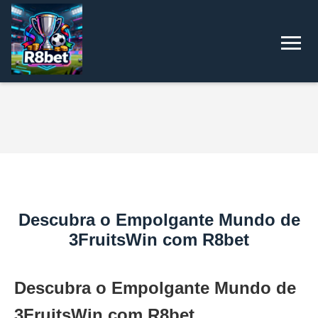
Descubra o Empolgante Mundo de
3FruitsWin com R8bet
Descubra o Empolgante Mundo de
3FruitsWin com R8bet