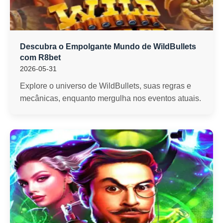
Descubra o Empolgante Mundo de WildBullets
com R8bet
2026-05-31
Explore o universo de WildBullets, suas regras e
mecânicas, enquanto mergulha nos eventos atuais.