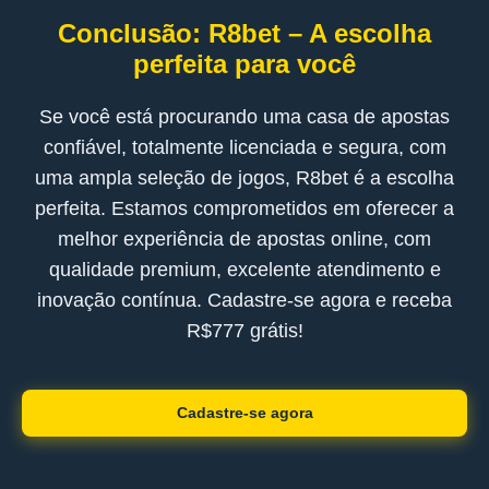
Conclusão: R8bet – A escolha
perfeita para você
Se você está procurando uma casa de apostas
confiável, totalmente licenciada e segura, com
uma ampla seleção de jogos, R8bet é a escolha
perfeita. Estamos comprometidos em oferecer a
melhor experiência de apostas online, com
qualidade premium, excelente atendimento e
inovação contínua. Cadastre-se agora e receba
R$777 grátis!
Cadastre-se agora