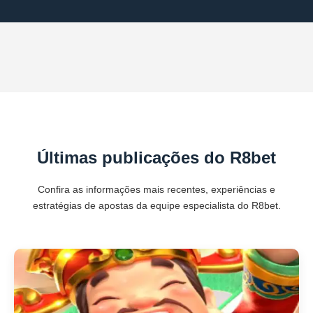
Últimas publicações do R8bet
Confira as informações mais recentes, experiências e
estratégias de apostas da equipe especialista do R8bet.