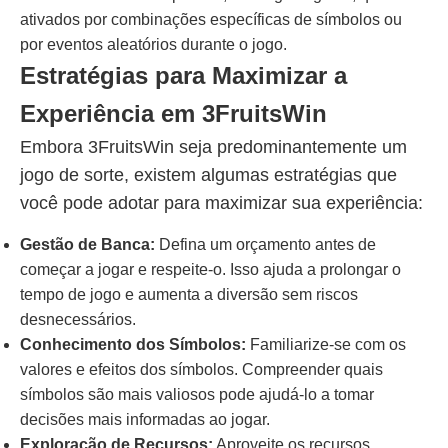
ativados por combinações específicas de símbolos ou
por eventos aleatórios durante o jogo.
Estratégias para Maximizar a
Experiência em 3FruitsWin
Embora 3FruitsWin seja predominantemente um
jogo de sorte, existem algumas estratégias que
você pode adotar para maximizar sua experiência:
Gestão de Banca:
Defina um orçamento antes de
começar a jogar e respeite-o. Isso ajuda a prolongar o
tempo de jogo e aumenta a diversão sem riscos
desnecessários.
Conhecimento dos Símbolos:
Familiarize-se com os
valores e efeitos dos símbolos. Compreender quais
símbolos são mais valiosos pode ajudá-lo a tomar
decisões mais informadas ao jogar.
Exploração de Recursos:
Aproveite os recursos