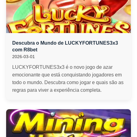
Descubra o Mundo de LUCKYFORTUNES3x3
com R8bet
2026-03-01
LUCKYFORTUNES3x3 é o novo jogo de azar
emocionante que está conquistando jogadores em
todo o mundo. Descubra como jogar e quais são as
regras para viver a experiência completa.