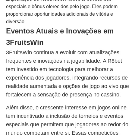
especiais e bônus oferecidos pelo jogo. Eles podem
proporcionar oportunidades adicionais de vitória e
diversão.
Eventos Atuais e Inovações em
3FruitsWin
3FruitsWin continua a evoluir com atualizações
frequentes e inovações na jogabilidade. A R8bet
tem investido em tecnologia para melhorar a
experiência dos jogadores, integrando recursos de
realidade aumentada e opções de jogo ao vivo que
fortalecem a sensação de presença no cassino.
Além disso, o crescente interesse em jogos online
tem incentivado a inclusão de torneios e eventos
especiais que permitem que jogadores ao redor do
mundo competam entre si. Essas competições