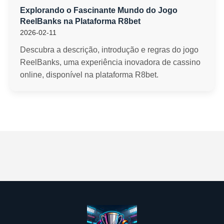
Explorando o Fascinante Mundo do Jogo
ReelBanks na Plataforma R8bet
2026-02-11
Descubra a descrição, introdução e regras do jogo
ReelBanks, uma experiência inovadora de cassino
online, disponível na plataforma R8bet.