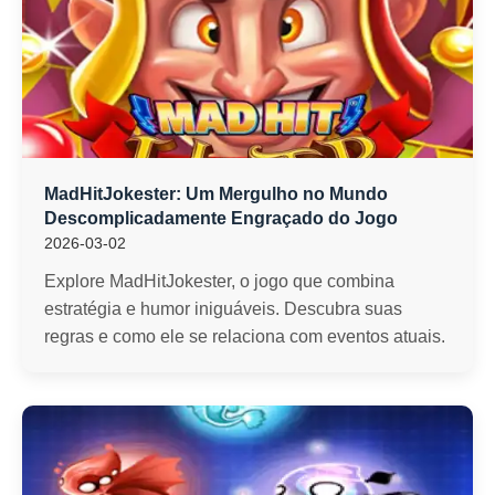
MadHitJokester: Um Mergulho no Mundo
Descomplicadamente Engraçado do Jogo
2026-03-02
Explore MadHitJokester, o jogo que combina
estratégia e humor iniguáveis. Descubra suas
regras e como ele se relaciona com eventos atuais.