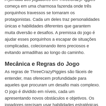
começa em uma charmosa fazenda onde três
porquinhos travessos se tornaram os
protagonistas. Cada um deles traz personalidades
únicas e habilidades diferentes que garantem
muita diversão e desafios. A premissa do jogo é
ajudar esses porquinhos a escapar de situações
complicadas, colecionando itens preciosos e
evitando armadilhas ao longo do caminho.
Mecânica e Regras do Jogo
As regras de ThreeCrazyPiggies são fáceis de
entender, mas oferecem profundidade para
aqueles que procuram um desafio mais complexo.
O jogo é dividido em níveis, cada um
apresentando novos obstáculos e objetivos. Os
jogadores precisam usar habilidades estratégicas