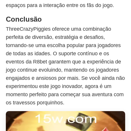
espaços para a interação entre os fãs do jogo.
Conclusão
ThreeCrazyPiggies oferece uma combinação
perfeita de diversão, estratégia e desafios,
tornando-se uma escolha popular para jogadores
de todas as idades. O suporte contínuo e os
eventos da R8bet garantem que a experiência de
jogo continue evoluindo, mantendo os jogadores
engajados e ansiosos por mais. Se você ainda não
experimentou este jogo inovador, agora é um
momento perfeito para começar sua aventura com
os travessos porquinhos.