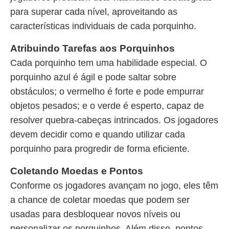
para superar cada nível, aproveitando as
características individuais de cada porquinho.
Atribuindo Tarefas aos Porquinhos
Cada porquinho tem uma habilidade especial. O
porquinho azul é ágil e pode saltar sobre
obstáculos; o vermelho é forte e pode empurrar
objetos pesados; e o verde é esperto, capaz de
resolver quebra-cabeças intrincados. Os jogadores
devem decidir como e quando utilizar cada
porquinho para progredir de forma eficiente.
Coletando Moedas e Pontos
Conforme os jogadores avançam no jogo, eles têm
a chance de coletar moedas que podem ser
usadas para desbloquear novos níveis ou
personalizar os porquinhos. Além disso, pontos