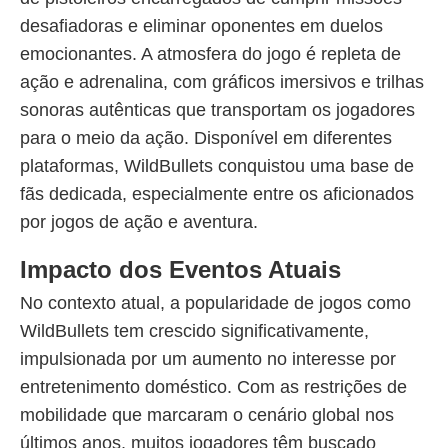
desafiadoras e eliminar oponentes em duelos
emocionantes. A atmosfera do jogo é repleta de
ação e adrenalina, com gráficos imersivos e trilhas
sonoras autênticas que transportam os jogadores
para o meio da ação. Disponível em diferentes
plataformas, WildBullets conquistou uma base de
fãs dedicada, especialmente entre os aficionados
por jogos de ação e aventura.
Impacto dos Eventos Atuais
No contexto atual, a popularidade de jogos como
WildBullets tem crescido significativamente,
impulsionada por um aumento no interesse por
entretenimento doméstico. Com as restrições de
mobilidade que marcaram o cenário global nos
últimos anos, muitos jogadores têm buscado