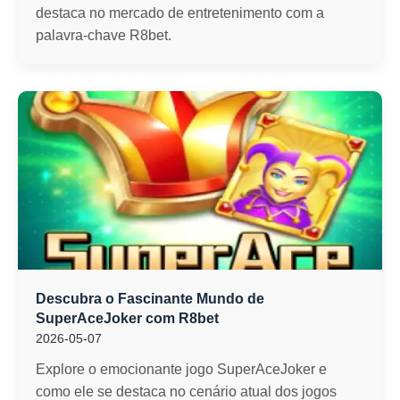
destaca no mercado de entretenimento com a
palavra-chave R8bet.
Descubra o Fascinante Mundo de
SuperAceJoker com R8bet
2026-05-07
Explore o emocionante jogo SuperAceJoker e
como ele se destaca no cenário atual dos jogos