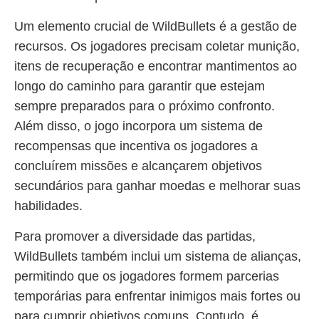
Um elemento crucial de WildBullets é a gestão de
recursos. Os jogadores precisam coletar munição,
itens de recuperação e encontrar mantimentos ao
longo do caminho para garantir que estejam
sempre preparados para o próximo confronto.
Além disso, o jogo incorpora um sistema de
recompensas que incentiva os jogadores a
concluírem missões e alcançarem objetivos
secundários para ganhar moedas e melhorar suas
habilidades.
Para promover a diversidade das partidas,
WildBullets também inclui um sistema de alianças,
permitindo que os jogadores formem parcerias
temporárias para enfrentar inimigos mais fortes ou
para cumprir objetivos comuns. Contudo, é