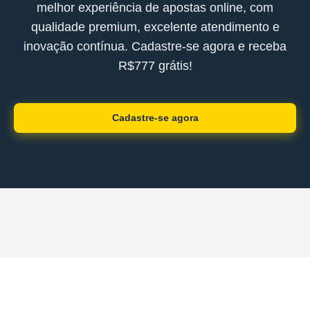
melhor experiência de apostas online, com
qualidade premium, excelente atendimento e
inovação contínua. Cadastre-se agora e receba
R$777 grátis!
Cadastre-se agora