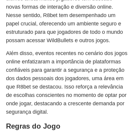
novas formas de interação e diversão online.
Nesse sentido, R8bet tem desempenhado um
papel crucial, oferecendo um ambiente seguro e
estruturado para que jogadores de todo o mundo
possam acessar WildBullets e outros jogos.
Além disso, eventos recentes no cenário dos jogos
online enfatizaram a importância de plataformas
confiáveis para garantir a segurança e a proteção
dos dados pessoais dos jogadores, uma área em
que R8bet se destacou. Isso reforça a relevância
de escolhas conscientes no momento de optar por
onde jogar, destacando a crescente demanda por
segurança digital.
Regras do Jogo