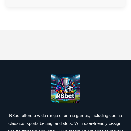
R8bet offers a wide range of online games, including casino
classics, sports betting, and slots. With user-friendly design,