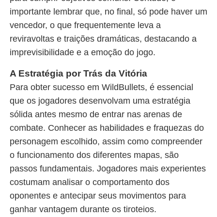
importante lembrar que, no final, só pode haver um
vencedor, o que frequentemente leva a
reviravoltas e traições dramáticas, destacando a
imprevisibilidade e a emoção do jogo.
A Estratégia por Trás da Vitória
Para obter sucesso em WildBullets, é essencial
que os jogadores desenvolvam uma estratégia
sólida antes mesmo de entrar nas arenas de
combate. Conhecer as habilidades e fraquezas do
personagem escolhido, assim como compreender
o funcionamento dos diferentes mapas, são
passos fundamentais. Jogadores mais experientes
costumam analisar o comportamento dos
oponentes e antecipar seus movimentos para
ganhar vantagem durante os tiroteios.