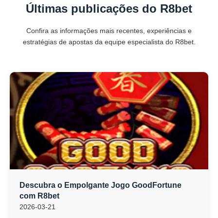
Últimas publicações do R8bet
Confira as informações mais recentes, experiências e
estratégias de apostas da equipe especialista do R8bet.
Descubra o Empolgante Jogo GoodFortune
com R8bet
2026-03-21