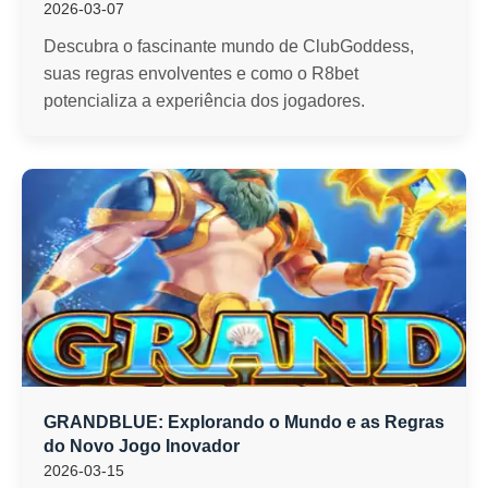
2026-03-07
Descubra o fascinante mundo de ClubGoddess,
suas regras envolventes e como o R8bet
potencializa a experiência dos jogadores.
GRANDBLUE: Explorando o Mundo e as Regras
do Novo Jogo Inovador
2026-03-15