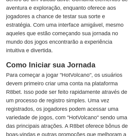
aventura e exploração, enquanto oferece aos
jogadores a chance de testar sua sorte e
estratégia. Com uma interface amigável, mesmo
aqueles que estão começando sua jornada no
mundo dos jogos encontrarão a experiência
intuitiva e divertida.
Como Iniciar sua Jornada
Para começar a jogar "HotVolcano", os usuários
devem primeiro criar uma conta na plataforma
R8bet. Isso pode ser feito rapidamente através de
um processo de registro simples. Uma vez
registrados, os jogadores podem acessar uma
variedade de jogos, com "HotVolcano" sendo uma
das principais atrações. A R8bet oferece bônus de
boas-vindas e outras promoções que melhoram a