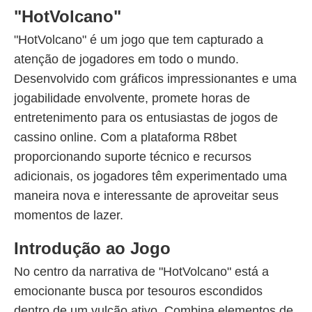
"HotVolcano"
"HotVolcano" é um jogo que tem capturado a
atenção de jogadores em todo o mundo.
Desenvolvido com gráficos impressionantes e uma
jogabilidade envolvente, promete horas de
entretenimento para os entusiastas de jogos de
cassino online. Com a plataforma R8bet
proporcionando suporte técnico e recursos
adicionais, os jogadores têm experimentado uma
maneira nova e interessante de aproveitar seus
momentos de lazer.
Introdução ao Jogo
No centro da narrativa de "HotVolcano" está a
emocionante busca por tesouros escondidos
dentro de um vulcão ativo. Combina elementos de