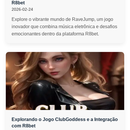
R8bet
2026-02-24
Explore o vibrante mundo de RaveJump, um jogo
inovador que combina música eletrônica e desafios
emocionantes dentro da plataforma R8bet.
Explorando o Jogo ClubGoddess e a Integração
com R8bet