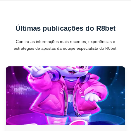
Últimas publicações do R8bet
Confira as informações mais recentes, experiências e
estratégias de apostas da equipe especialista do R8bet.