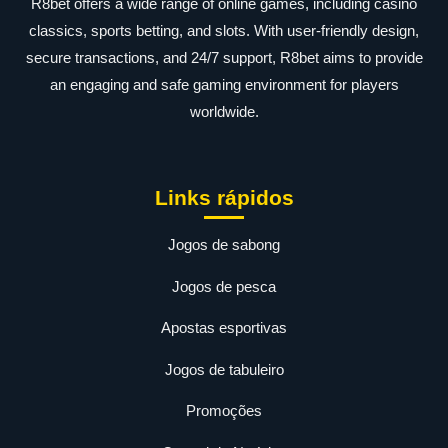
R8bet offers a wide range of online games, including casino
classics, sports betting, and slots. With user-friendly design,
secure transactions, and 24/7 support, R8bet aims to provide
an engaging and safe gaming environment for players
worldwide.
Links rápidos
Jogos de sabong
Jogos de pesca
Apostas esportivas
Jogos de tabuleiro
Promoções