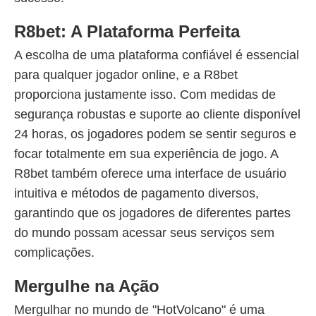
R8bet: A Plataforma Perfeita
A escolha de uma plataforma confiável é essencial
para qualquer jogador online, e a R8bet
proporciona justamente isso. Com medidas de
segurança robustas e suporte ao cliente disponível
24 horas, os jogadores podem se sentir seguros e
focar totalmente em sua experiência de jogo. A
R8bet também oferece uma interface de usuário
intuitiva e métodos de pagamento diversos,
garantindo que os jogadores de diferentes partes
do mundo possam acessar seus serviços sem
complicações.
Mergulhe na Ação
Mergulhar no mundo de "HotVolcano" é uma