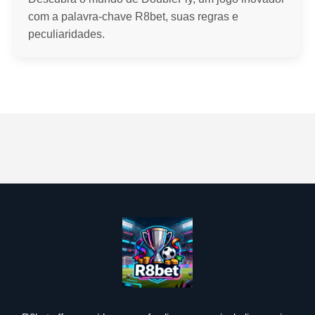
com a palavra-chave R8bet, suas regras e
peculiaridades.