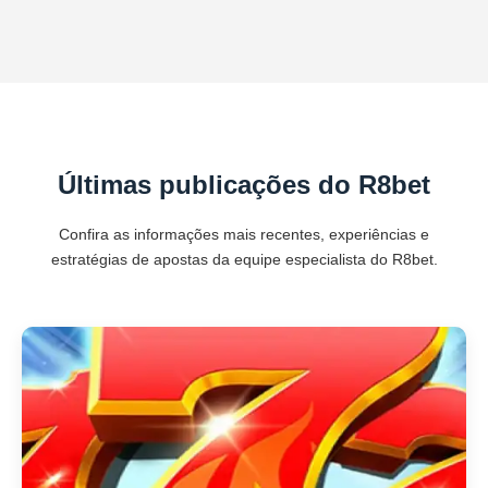
Últimas publicações do R8bet
Confira as informações mais recentes, experiências e
estratégias de apostas da equipe especialista do R8bet.