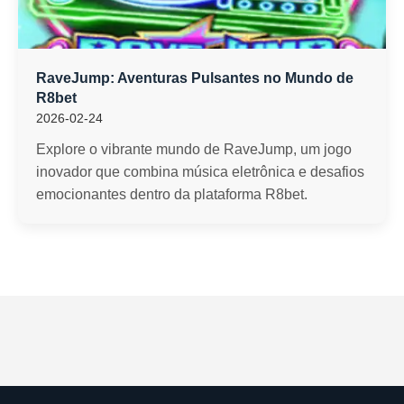
RaveJump: Aventuras Pulsantes no Mundo de
R8bet
2026-02-24
Explore o vibrante mundo de RaveJump, um jogo
inovador que combina música eletrônica e desafios
emocionantes dentro da plataforma R8bet.