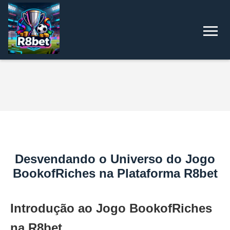
Desvendando o Universo do Jogo
BookofRiches na Plataforma R8bet
Introdução ao Jogo BookofRiches
na R8bet