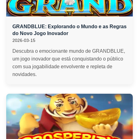
GRANDBLUE: Explorando o Mundo e as Regras
do Novo Jogo Inovador
2026-03-15
Descubra o emocionante mundo de GRANDBLUE,
um jogo inovador que está conquistando o público
com sua jogabilidade envolvente e repleta de
novidades.