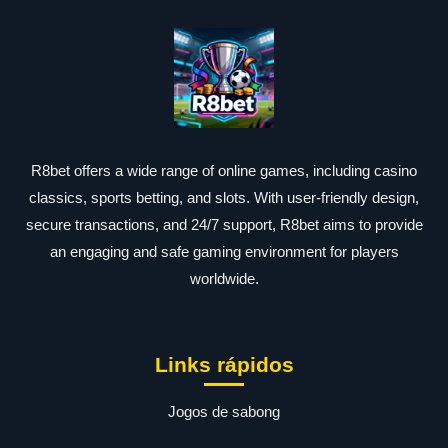
R8bet offers a wide range of online games, including casino
classics, sports betting, and slots. With user-friendly design,
secure transactions, and 24/7 support, R8bet aims to provide
an engaging and safe gaming environment for players
worldwide.
Links rápidos
Jogos de sabong