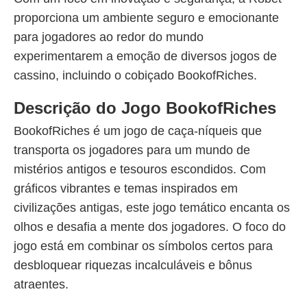
proporciona um ambiente seguro e emocionante
para jogadores ao redor do mundo
experimentarem a emoção de diversos jogos de
cassino, incluindo o cobiçado BookofRiches.
Descrição do Jogo BookofRiches
BookofRiches é um jogo de caça-níqueis que
transporta os jogadores para um mundo de
mistérios antigos e tesouros escondidos. Com
gráficos vibrantes e temas inspirados em
civilizações antigas, este jogo temático encanta os
olhos e desafia a mente dos jogadores. O foco do
jogo está em combinar os símbolos certos para
desbloquear riquezas incalculáveis e bônus
atraentes.