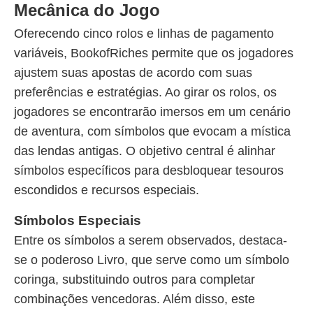
Mecânica do Jogo
Oferecendo cinco rolos e linhas de pagamento
variáveis, BookofRiches permite que os jogadores
ajustem suas apostas de acordo com suas
preferências e estratégias. Ao girar os rolos, os
jogadores se encontrarão imersos em um cenário
de aventura, com símbolos que evocam a mística
das lendas antigas. O objetivo central é alinhar
símbolos específicos para desbloquear tesouros
escondidos e recursos especiais.
Símbolos Especiais
Entre os símbolos a serem observados, destaca-
se o poderoso Livro, que serve como um símbolo
coringa, substituindo outros para completar
combinações vencedoras. Além disso, este