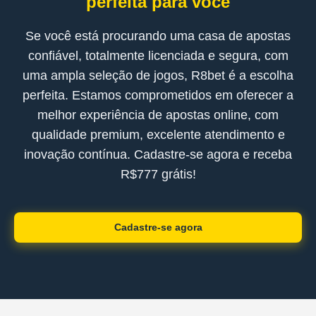
perfeita para você
Se você está procurando uma casa de apostas
confiável, totalmente licenciada e segura, com
uma ampla seleção de jogos, R8bet é a escolha
perfeita. Estamos comprometidos em oferecer a
melhor experiência de apostas online, com
qualidade premium, excelente atendimento e
inovação contínua. Cadastre-se agora e receba
R$777 grátis!
Cadastre-se agora