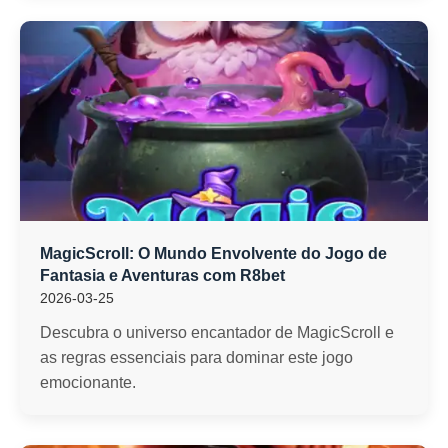
MagicScroll: O Mundo Envolvente do Jogo de
Fantasia e Aventuras com R8bet
2026-03-25
Descubra o universo encantador de MagicScroll e
as regras essenciais para dominar este jogo
emocionante.