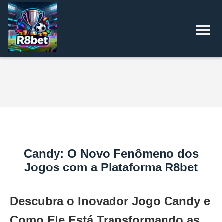
Candy: O Novo Fenômeno dos
Jogos com a Plataforma R8bet
Descubra o Inovador Jogo Candy e
Como Ele Está Transformando as