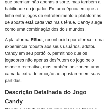
que premiam não apenas a sorte, mas também a
habilidade do jogador. Em uma época em que a
linha entre jogos de entretenimento e plataformas
de aposta está cada vez mais tênue, Candy surge
como uma combinação dos dois mundos.
A plataforma
R8bet
, reconhecida por oferecer uma
experiência robusta aos seus usuários, adotou
Candy em seu portfólio, permitindo que os
jogadores não apenas desfrutem do jogo pelo
aspecto recreativo, mas também adicionem uma
camada extra de emoção ao apostarem em suas
partidas.
Descrição Detalhada do Jogo
Candy