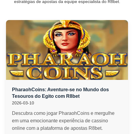
estratégias de apostas da equipe especialista do R8bet.
PharaohCoins: Aventure-se no Mundo dos
Tesouros do Egito com R8bet
2026-03-10
Descubra como jogar PharaohCoins e mergulhe
em uma emocionante experiência de cassino
online com a plataforma de apostas R8bet.